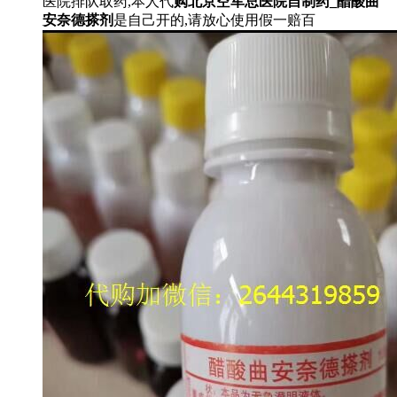
医院排队取药,本人代
购北京空军总医院自制药_醋酸曲
安奈德搽剂
是自己开的,请放心使用假一赔百