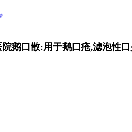
情
院鹅口散:用于鹅口疮,滤泡性口