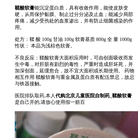
鞣酸软膏
能沉淀蛋白质，具有收敛作用，能使皮肤变
硬，从而保护黏膜、制止过分分泌及止血；能减少局部
疼痛，减少受伤处的血浆渗出，并有防止细菌感染的作
用。
处方：鞣 酸 100g 甘油 100g 软膏基质 800g 全 量 1000g
性状： 本品为浅棕色软膏。
不良反应：鞣酸软膏大面积应用时，可由创面吸收而发
生中毒，对肝脏有剧烈的毒性，严重时造成肝坏死，并
加深创面，延缓愈合，故不宜大面积或长期使用。 药物
相互作用 鞣酸软膏与重金属及蛋白质有配伍禁忌，故忌
与铁器接触。
医院排队取药,本人
代购北京儿童医院自制药_鞣酸软膏
是自己开的,请放心使用假一赔百