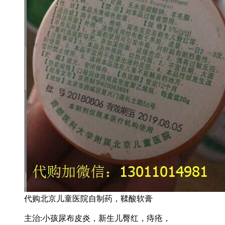
代购北京儿童医院自制药，鞣酸软膏
主治:小孩尿布皮炎，新生儿臀红，痔疮，