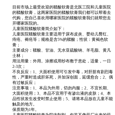
目前市场上最受欢迎的鞣酸软膏是北医三院和儿童医院
的鞣酸软膏，这两家医院的鞣酸软膏我们都可以帮着去
代购，您自己喜欢用哪家医院的鞣酸软膏我们就帮您去
开哪家医院的。
儿童医院鞣酸软膏简介如下：
儿童医院鞣酸软膏主要适用于尿布皮炎、婴幼儿臀红、
痔疮、褥疮等；规格是含5%的鞣酸；性状：黄褐色软
膏；
主要成分：鞣酸、甘油、无水亚硫酸钠、羊毛脂、黄凡
士林；
用法用量：外用。涂擦或用纱布敷于患处，适量，一日
2-3次；
不良反应：1、大面积使用可引发中毒，对肝脏有剧烈毒
性，严重时造成肝坏死，并加深创面，延缓愈合；2、偶
有过敏反应；
注意事项：1、本品为外用，切勿内服；2、不宜长期、
大面积使用；3、本品不宜用于有渗出液的皮肤；4、本
品性状发生改变时禁止使用；5、请将本品放在儿童不能
触及的地方。
保质期为1年。
儿童医院鞣酸软膏为院内制剂，包装不像药厂出来的药